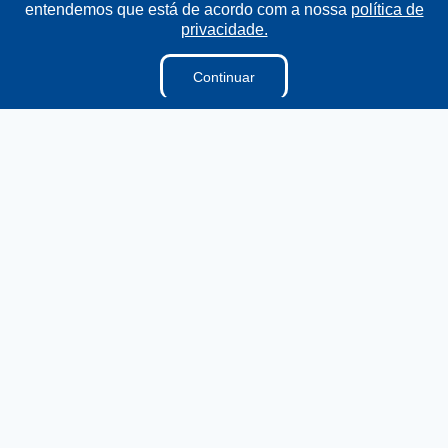
entendemos que está de acordo com a nossa
política de
privacidade.
Continuar
Transparência
Ouvidoria
e-SIC
Mapa do Site
Institucional
A Câmara
Ouvidoria
E-sic
Lei Orgânica
Regimento Interno
Regimento Jurídico
Dicionário Legislativo
Vereadores