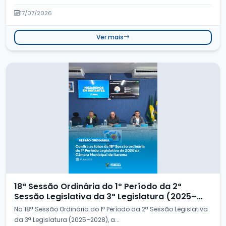
Extraordinária da 2&or...
17/07/2026
Ver mais
18ª Sessão Ordinária do 1º Período da 2ª
Sessão Legislativa da 3ª Legislatura (2025–
2028)
Na 18ª Sessão Ordinária do 1º Período da 2ª Sessão Legislativa
da 3ª Legislatura (2025–2028), a...