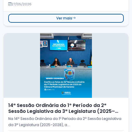
27/05/2026
Ver mais
14ª Sessão Ordinária do 1º Período da 2ª
Sessão Legislativa da 3ª Legislatura (2025–
2028
Na 14ª Sessão Ordinária do 1º Período da 2ª Sessão Legislativa
da 3ª Legislatura (2025–2028), a...