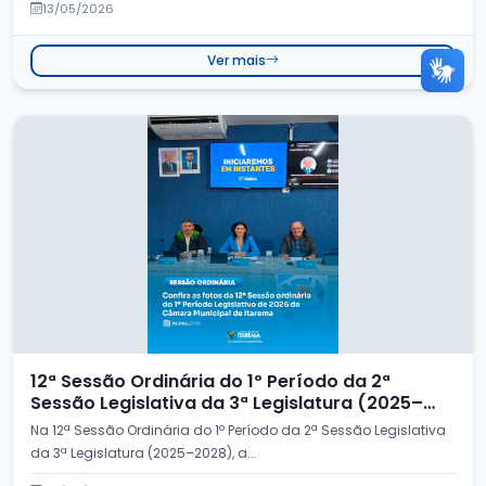
13/05/2026
Ver mais
12ª Sessão Ordinária do 1º Período da 2ª
Sessão Legislativa da 3ª Legislatura (2025–
2028)
Na 12ª Sessão Ordinária do 1º Período da 2ª Sessão Legislativa
da 3ª Legislatura (2025–2028), a...