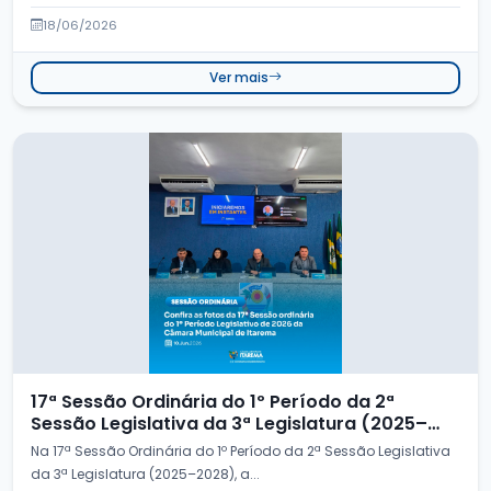
18/06/2026
Ver mais
17ª Sessão Ordinária do 1º Período da 2ª
Sessão Legislativa da 3ª Legislatura (2025–
2028)
Na 17ª Sessão Ordinária do 1º Período da 2ª Sessão Legislativa
da 3ª Legislatura (2025–2028), a...