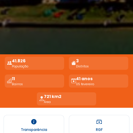
41.826
3
População
Distritos
11
41 anos
Bairros
05 fevereiro
721 km2
Área
Transparência
RGF