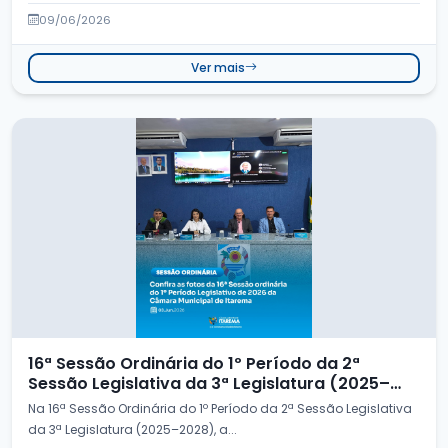
09/06/2026
Ver mais
16ª Sessão Ordinária do 1º Período da 2ª
Sessão Legislativa da 3ª Legislatura (2025–
2028)
Na 16ª Sessão Ordinária do 1º Período da 2ª Sessão Legislativa
da 3ª Legislatura (2025–2028), a...