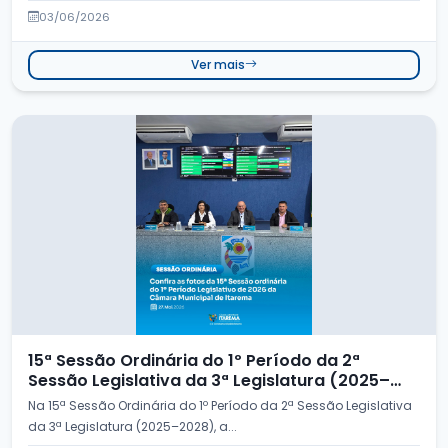
03/06/2026
Ver mais
15ª Sessão Ordinária do 1º Período da 2ª
Sessão Legislativa da 3ª Legislatura (2025–
2028)
Na 15ª Sessão Ordinária do 1º Período da 2ª Sessão Legislativa
da 3ª Legislatura (2025–2028), a...