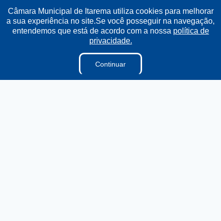
Câmara Municipal de Itarema utiliza cookies para melhorar
a sua experiência no site.Se você posseguir na navegação,
Institucional
entendemos que está de acordo com a nossa
política de
privacidade.
A Câmara
Continuar
Ouvidoria
E-sic
Lei Orgânica
Regimento Interno
Regimento Jurídico
Dicionário Legislativo
Vereadores
Organização Institucional
Acesso à Informação
Licitações
Contratos na Integra