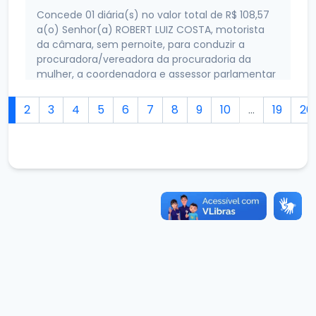
Concede 01 diária(s) no valor total de R$ 108,57
a(o) Senhor(a) ROBERT LUIZ COSTA, motorista
da câmara, sem pernoite, para conduzir a
procuradora/vereadora da procuradoria da
mulher, a coordenadora e assessor parlamentar
da Câmara de Itarema para participar do
evento Dialogos Federativos: Brasil Feminicidio
1
2
3
4
5
6
7
8
9
10
...
19
20
zero: meninas e mulheres vivas, saudaveis e
respeitadas, na sede da ALECE, FORTALEZA/CE
22/06/2026
Diária: 59/2026
Concede 01 diária(s) no valor total de R$
108,57a(o) Senhor(a) FRANCISCO RAI BARBOSA
DOS SANTOS, sem pernoite, para participar do
evento Dialogos Federativos: Brasil Feminicidio
zero: meninas e mulheres vivas, saudaveis e
respeitadas, na sede da ALECE, FORTALEZA/CE
22/06/2026