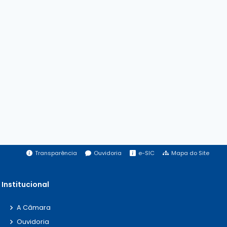
Transparência
Ouvidoria
e-SIC
Mapa do Site
Institucional
A Câmara
Ouvidoria