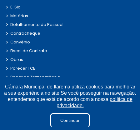
E-Sic
Matérias
Detalhamento de Pessoal
Contracheque
Convênio
Fiscal de Contrato
Obras
Parecer TCE
Radar da Transparência
LAI
Câmara Municipal de Itarema utiliza cookies para melhorar
a sua experiência no site.Se você posseguir na navegação,
Estagiários
entendemos que está de acordo com a nossa
política de
Perguntas e Respostas
privacidade.
LGPD
Continuar
Sigilo de Documentos
Tabela Diárias
Terceirizados