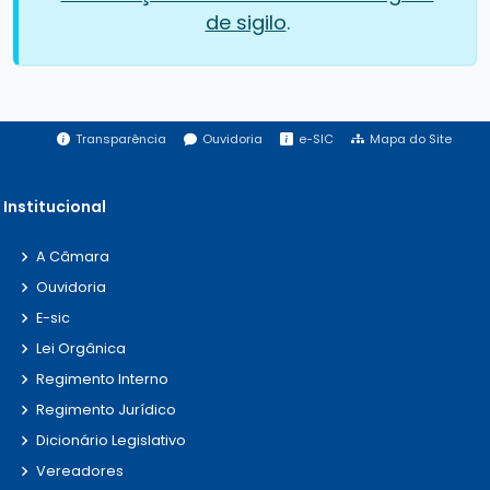
de sigilo
.
Transparência
Ouvidoria
e-SIC
Mapa do Site
Institucional
A Câmara
Ouvidoria
E-sic
Lei Orgânica
Regimento Interno
Regimento Jurídico
Dicionário Legislativo
Vereadores