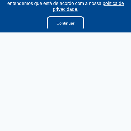
entendemos que está de acordo com a nossa
política de
A Câmara
privacidade.
Ouvidoria
Continuar
E-sic
Lei Orgânica
Regimento Interno
Regimento Jurídico
Dicionário Legislativo
Vereadores
Organização Institucional
Acesso à Informação
Licitações
Contratos na Integra
Publicações
Diárias