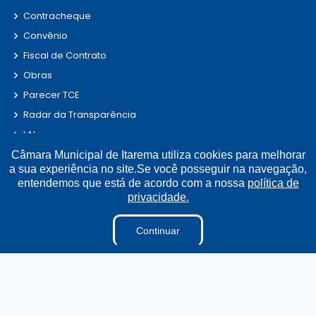
Contracheque
Convênio
Fiscal de Contrato
Obras
Parecer TCE
Radar da Transparência
LAI
Estagiários
Câmara Municipal de Itarema utiliza cookies para melhorar
a sua experiência no site.Se você posseguir na navegação,
Perguntas e Respostas
entendemos que está de acordo com a nossa
política de
LGPD
privacidade.
Sigilo de Documentos
Continuar
Tabela Diárias
Terceirizados
Pesquisa de Satisfação
Projetos de Leis e Atos Infralegais
Verbas Indenizatórias