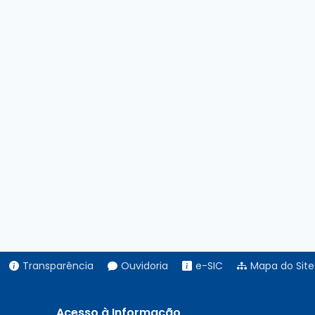
O DE ASSESSORIA PARLAMENTAR
TIVA
INO AO CARGO DE ASSESSOR DA MESA DIRETORA.
LVA AO CARGO DE ASSESSORA DE COMUNICAÇÃO SOCIAL
ARGO DE ASSESSORIA PARLAMENTAR
DANIELLE FERNANDES DE OLIVEIRA PARA OS CARGOS DE GESTOR D
Transparência
Ouvidoria
e-SIC
Mapa do Site
 CÂMARA MUNICIPAL DE ITAREMA, ESTADO DO CEARÁ, E DÁ OUTRA
Acesso à Informação