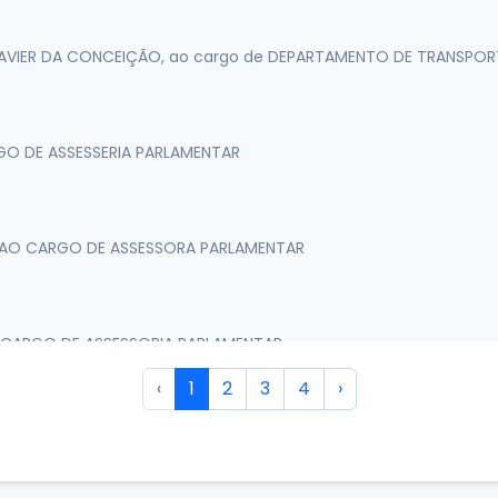
N XAVIER DA CONCEIÇÃO, ao cargo de DEPARTAMENTO DE TRANSPOR
GO DE ASSESSERIA PARLAMENTAR
RA AO CARGO DE ASSESSORA PARLAMENTAR
O CARGO DE ASSESSORIA PARLAMENTAR
‹
1
2
3
4
›
RREIRO AO CARGO DE ASSESSORIA PARLAMENTAR