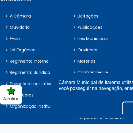
Nomeação: 250300633/2025
NOMEA A Sra. MARIA RONIELE SOUS
A Câmara
Licitações
Ouvidoria
Publicações
Nomeação: 250300632/2025
E-sic
Leis Municipais
NOMEA A Sra. ERIC JANSEN MATOS 
Lei Orgânica
Ouvidoria
Regimento Interno
Matérias
Nomeação: 250300631/2025
Regimento Jurídico
Contracheque
NOMEA A Sra. RAULINO ANA NASCIM
Câmara Municipal de Itarema utiliz
Dicionário Legislativo
Fiscal de Contrato
você posseguir na navegação, en
Nomeação: 250300630/2025
Vereadores
Parecer TCE
Avaliar
NOMEA A Sra. JOSÉ ROFRIGUES DOS
Organização Institucional
LAI
Perguntas e Respostas
Nomeação: 250300629/2025
Sigilo de Documentos