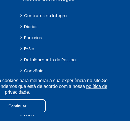
A SANTOS AO CARGO DE ASSESSORIA PARLAMENTAR
Contratos na Integra
Diárias
Portarias
GONÇALVEZ AO CARGO DE ASSESSORIA PARLAMENTAR
E-Sic
Detalhamento de Pessoal
Convênio
ENTO AO CARGO DE ASSESSORIA PARLAMENTAR
a cookies para melhorar a sua experiência no site.Se
Obras
tendemos que está de acordo com a nossa
política de
privacidade.
Radar da Transparência
 SANTOS AO CARGO DE ASSESSORIA PARLAMENTAR
Estagiários
Continuar
LGPD
Tabela Diárias