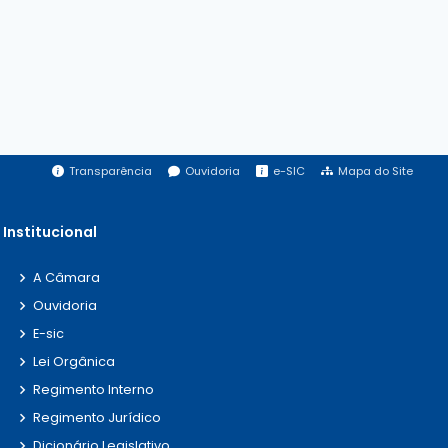
públicos devem ser prestados de forma
organizada, rápida e Eficaz, utilizando os
dados pessoais apenas quando
necessários para melhorar a prestação
dos serviços públicos.
Transparência
Ouvidoria
e-SIC
Mapa do Site
Proteção de dados pessoais É o
compromisso de garantir que os dados
Institucional
pessoais sejam tratados de forma
segura, legítima e conforme a LGPD,
A Câmara
evitando uso indevido, vazamentos ou
Ouvidoria
tratamento irregular das informações.
E-sic
Lei Orgânica
Segurança da informação Consiste
Regimento Interno
na adoção de medidas técnicas e
Regimento Jurídico
administrativas para proteger os dados
Dicionário Legislativo