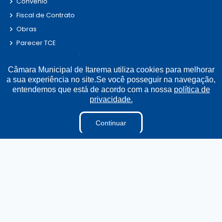
Convênio
Fiscal de Contrato
Obras
Parecer TCE
Radar da Transparência
Câmara Municipal de Itarema utiliza cookies para melhorar
LAI
a sua experiência no site.Se você posseguir na navegação,
Estagiários
entendemos que está de acordo com a nossa
política de
Perguntas e Respostas
privacidade.
LGPD
Continuar
Sigilo de Documentos
Tabela Diárias
Terceirizados
Pesquisa de Satisfação
Projetos de Leis e Atos Infralegais
Verbas Indenizatórias
Relatório de Gestão Municipal