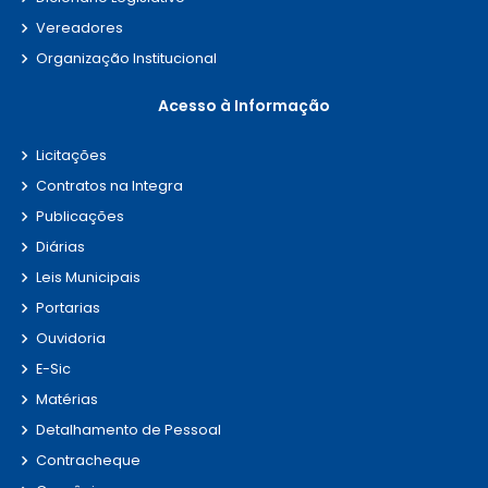
pessoais contra perda, acesso não
Vereadores
autorizado, alteração, destruição,
Organização Institucional
vazamento ou qualquer forma de
tratamento inadequado.
Acesso à Informação
Licitações
Contratos na Integra
Publicações
Diárias
Leis Municipais
Portarias
Ouvidoria
E-Sic
Matérias
Detalhamento de Pessoal
Contracheque